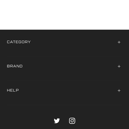
CATEGORY
APPAREL
FIGURE・TOYS
BRAND
ACCESSORY
KOJIMA PRODUCTIONS
MOBILE GOODS
DEATH STRANDING
HELP
OTHERS
DEATH STRANDING 2: ON THE BEACH
お知らせ
お問い合わせ
ご利用ガイド