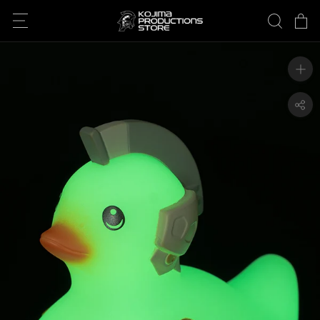
ス
キ
ッ
プ
し
て
コ
ン
テ
ン
ツ
に
移
動
す
る